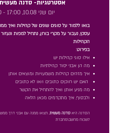
אסטרטגיות- סדנה מעשית ב
יום שני 10.08, 17:00 -
0
בואו ללמוד על סוגים שונים של קהילות ואיך ממנ
עסקי, נעבור על מקרי בוחן, נתחיל למפות ונעזו
הקהילות
בפירוט
:
אילו סוגי קהילות יש
מה הן אבני יסוד קהילתיות
איך מזהים קהילות משמעויות ומוצאים אותן
האם יש חוקים כתובים ו/או לא כתובים
מה מניע אותן ואיך להתחיל את הקשר
ולבסוף, איך מתקדמים מכאן הלאה
הסדנה היא
סדנה מעשית
, תצאו ממנה עם אבני דרך ממשיו
לשכוח מחשב\מחברת