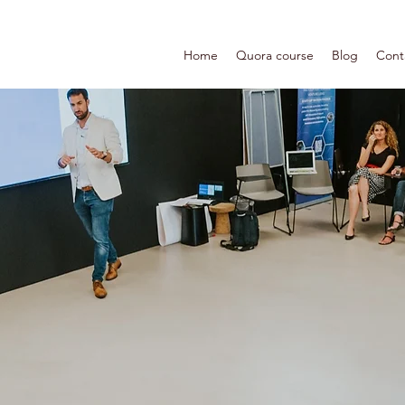
Home
Quora course
Blog
Cont