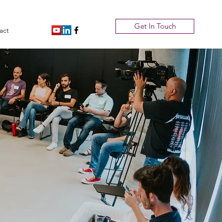
Get In Touch
act